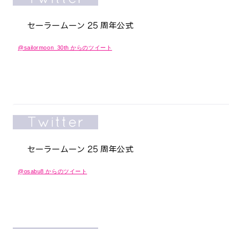
@sailormoon_30th からのツイート
@osabu8 からのツイート