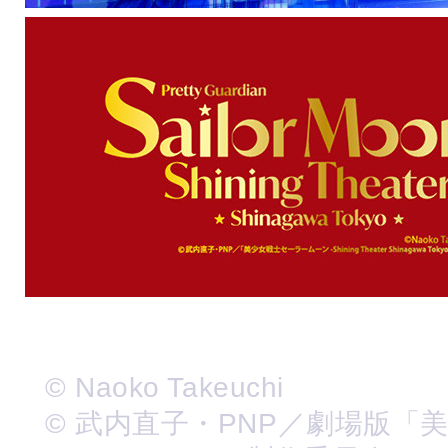
© Naoko Takeuchi
© 武内直子・PNP／劇場版「