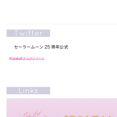
@osabu8 からのツイート