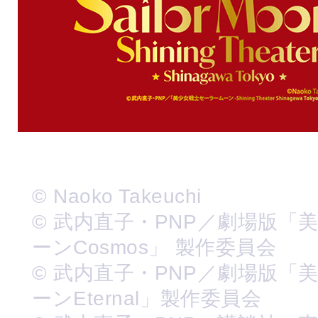
© Naoko Takeuchi
© 武内直子・PNP／劇場版「
ーンCosmos」 製作委員会
© 武内直子・PNP／劇場版「
ーンEternal」製作委員会