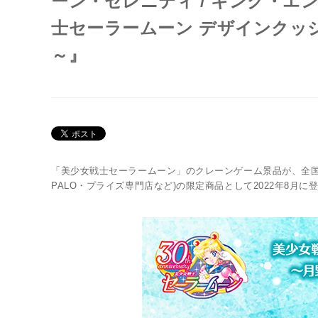
ーン・セレニティ / キング・エ
士セーラームーン デザインクッシ
～』
Twitter 原作担当：おさぶ@osabu8
「美少女戦士セーラームーン」のクレーンゲーム景品が、全国
PALO・プライズ専門店など)の限定商品として2022年8月に