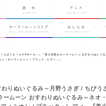
/ ちびうさ / ルナPボール～』『美少女戦士セーラームーン おすわりぬいぐる
ン～セーラームーン / ブラック・レディ～』
りぬいぐるみ～月野うさぎ / ちびうさ 
ラームーン おすわりぬいぐるみ～ネオ