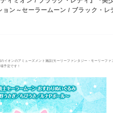
ンディミオン / ブラック・レディ』『美
ョン～セーラームーン / ブラック・レ
のイオンのアミューズメント施設(モーリーファンタジー・モーリーファ
登場予定です！