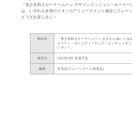
『美少女戦士セーラームーン デザインクッション～セーラーム
は、いずれも全国のイオンのアミューズメント施設にクレーン
どうぞお楽しみに！
商品名
『美少女戦士セーラームーン おすわりぬいぐるみ
クイーン・セレニティ / キング・エンディミオン
レディ～』
発売日
2022年8月 登場予定
価格
非売品(クレーンゲーム用景品)