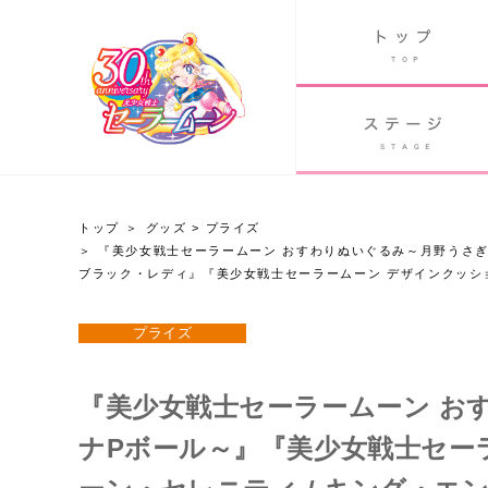
B
グッズ
GOODS
ORLD
90's アニメ
PAST ANIME
トップ
グッズ
>
プライズ
『美少女戦士セーラームーン おすわりぬいぐるみ～月野うさぎ 
グッズ
ブラック・レディ』『美少女戦士セーラームーン デザインクッショ
プライズ
Twitter 30周年公式@sailormoon_30th
『美少女戦士セーラームーン おすわ
ナPボール～』『美少女戦士セー