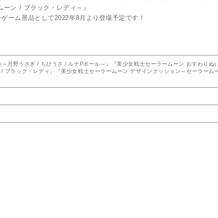
ーン / ブラック・レディ～』
ゲーム景品として2022年8月より登場予定です！
～月野うさぎ / ちびうさ / ルナPボール～』『美少女戦士セーラームーン おすわりぬ
 / ブラック・レディ』『美少女戦士セーラームーン デザインクッション～セーラームー