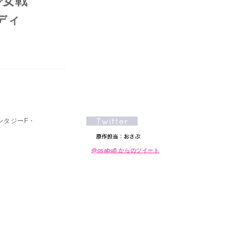
少女戦
ディ
ンタジーF・
@osabu8 からのツイート