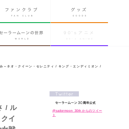
み～ネオ・クイーン・セレニティ / キング・エンディミオン /
/ ル
@sailormoon_30th からのツイー
ト
・クイ