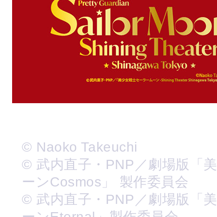
© Naoko Takeuchi
© 武内直子・PNP／劇場版「
ーンCosmos」 製作委員会
© 武内直子・PNP／劇場版「
ーンEternal」製作委員会