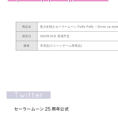
商品名
美少女戦士セーラームーン Fluffy Puffy ～Dress up st
発売日
2022年10月 登場予定
価格
非売品(クレーンゲーム用景品)