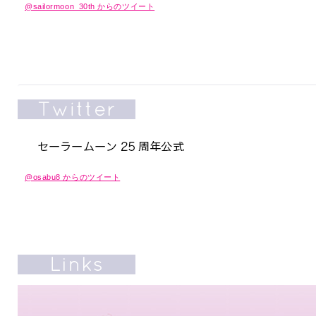
@sailormoon_30th からのツイート
@osabu8 からのツイート