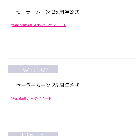
@sailormoon_30th からのツイート
@osabu8 からのツイート