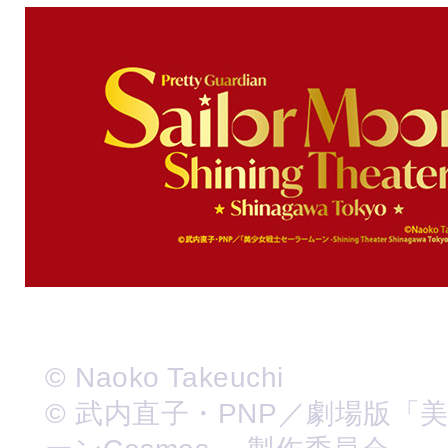
© Naoko Takeuchi
© 武内直子・PNP／劇場版「