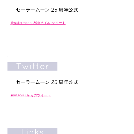
@sailormoon_30th からのツイート
@osabu8 からのツイート