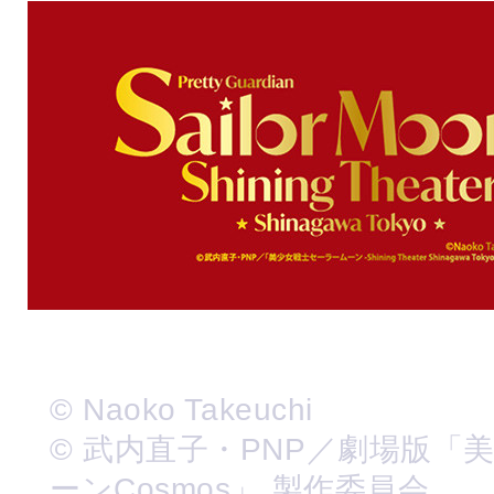
© Naoko Takeuchi
© 武内直子・PNP／劇場版「
ーンCosmos」 製作委員会