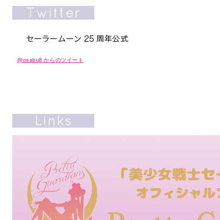
@osabu8 からのツイート