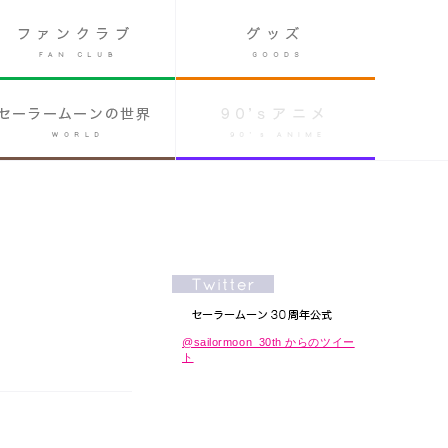
@sailormoon_30th からのツイー
ト