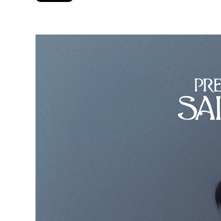
Twitter 原作担当：おさぶ@osabu8