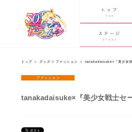
B
グッズ
GOODS
ORLD
90's アニメ
PAST ANIME
トップ
グッズ
>
ファッション
tanakadaisuke×『美
グッズ
ファッション
Twitter 30周年公式@sailormoon_30th
tanakadaisuke×『美少女戦