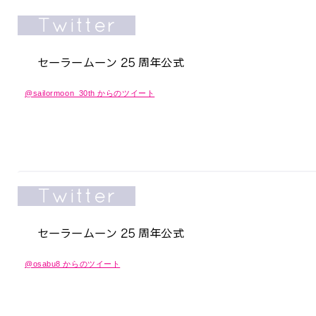
@sailormoon_30th からのツイート
@osabu8 からのツイート