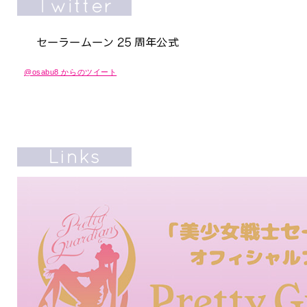
@osabu8 からのツイート