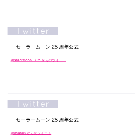
@sailormoon_30th からのツイート
@osabu8 からのツイート