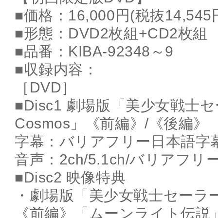
■価格：16,000円(税抜14,545
■形態：DVD2枚組+CD2枚組
■品番：KIBA-92348～9
■収録内容：
［DVD］
■Disc1 劇場版「美少女戦士
Cosmos」《前編》/《後編》
字幕：バリアフリー日本語字
音声：2ch/5.1ch/バリア
■Disc2 映像特典
・劇場版「美少女戦士セーラーム
《前編》「ムーンライト伝説