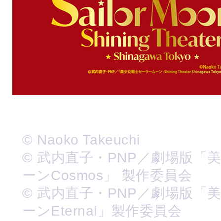
© Naoko Takeuchi
© 武内直子・PNP／劇場版「
ーンCosmos」 製作委員会
© 武内直子・PNP／劇場版「
ーンEternal」製作委員会