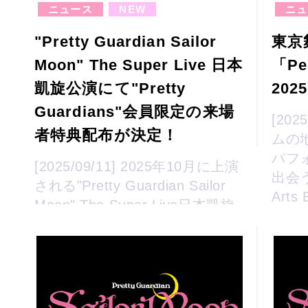
ニュース
NEW
ニュ
"Pretty Guardian Sailor
東京
Moon" The Super Live 日本
「Per
凱旋公演にて"Pretty
20
Guardians"会員限定の来場
[20
者特典配布が決定！
ムの
パフ
[2025/09/11] 2025年10月に上演
出会う
される"Pretty Guardian Sailor
Arts
Moon" The Super Live日本凱旋
Guard
公演にて、公演チケットを購入
された「美少女戦士セー...