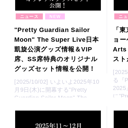
ニュース
NEW
ニュ
"Pretty Guardian Sailor
「東
Moon" The Super Live日本
ョーケ
凱旋公演グッズ情報＆VIP
Art
席、SS席特典のオリジナル
スト
グッズセット情報を公開！
[20
る『Pe
[2025/10/02] いよいよ2025年10
202
月9日(木)に開幕する"Pretty
に"Pre
Guardian Sailor Moon" The
The S
Super Live日本凱旋公演のグッ
ズ情報をお知らせいたしま...