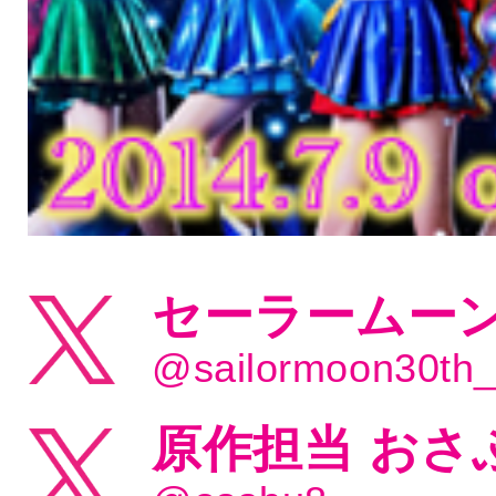
セーラームーン
@sailormoon30th
原作担当 おさ