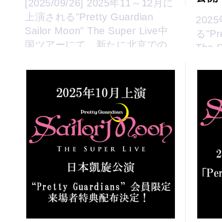
[2025/09/26] 2025年11～12月に
上演される"Pretty Guardian
202
Sailor Moon" The Super Live中
る"Pre
国ツアーにて、新たに北京での
The
公演が決定しました！ ...
ャス
ット
中国ツ