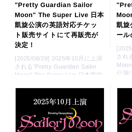
"Pretty Guardian Sailor
"Pre
Moon" The Super Live 日本
Moon
凱旋公演の英語対応チケッ
凱旋
ト販売サイトにて再販売が
ール
決定！
[202
される"
[2025/08/28] 2025年10月に上演
Moon
される"Pretty Guardian Sailor
公演に
Moon" The Super Live 日本凱旋
り、「
公演にて、日本国外からも購入
可能な英語によるチケ...