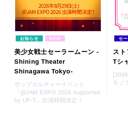
お知らせ
NEW
セー
美少女戦士セーラームーン -
スト
Shining Theater
Tシ
Shinagawa Tokyo-
[20
モノ
ポップカルチャーイベント
「@JAM EXPO 2026 supported
by UP-T」出演時間決定！