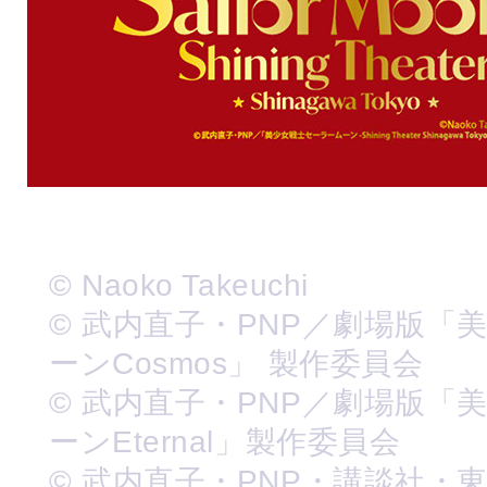
© Naoko Takeuchi
© 武内直子・PNP／劇場版「
ーンCosmos」 製作委員会
© 武内直子・PNP／劇場版「
ーンEternal」製作委員会
© 武内直子・PNP・講談社・