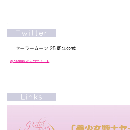
@osabu8 からのツイート