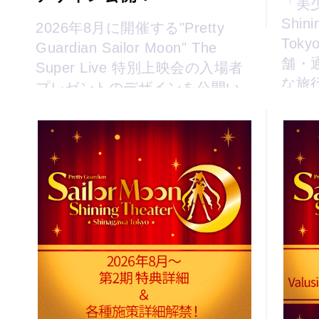
「美
Shini
2026年8月に開催する"Pretty
Tok
Guardian Sailor Moon" The
舗・
Super Live 特別上映会の入場者
な旅
プレゼントのデザインを公開い
決定
たします。 チケットは好評発売
中ですので...