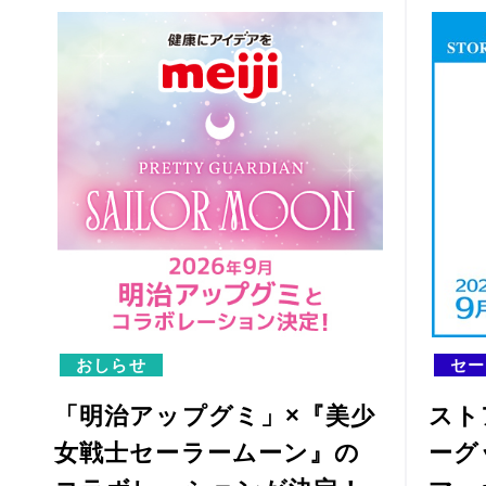
おしらせ
セー
「明治アップグミ」×『美少
スト
女戦士セーラームーン』の
ーグ