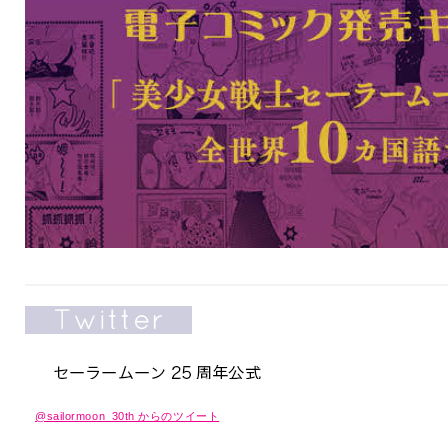
@sailormoon_30th からのツイート