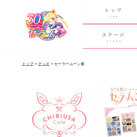
B
グッズ
GOODS
ORLD
90's アニメ
PAST ANIME
トップ
>
グッズ
> セーラームーン展
グッズ
Twitter 30周年公式@sailormoon_30th