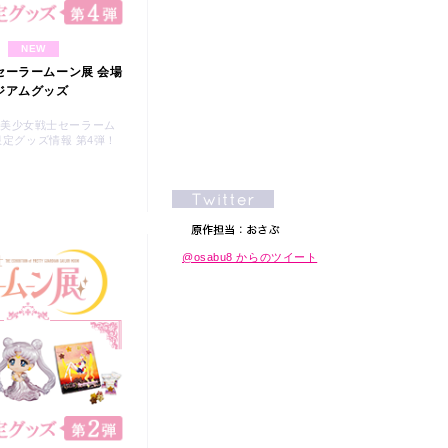
NEW
セーラームーン展 会場
ジアムグッズ
/23] 美少女戦士セーラーム
限定グッズ情報 第4弾！
@osabu8 からのツイート