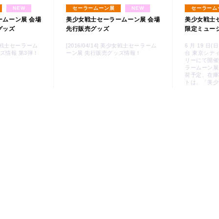
NEW
セーラームーン展
NEW
セーラーム
ームーン展 会場
美少女戦士セーラームーン展 会場
美少女戦士
グッズ
先行販売グッズ
限定ミュー
美少女戦士セーラーム
[2016/04/14] 美少女戦士セーラーム
6 月 19 
ズ情報 第3弾！
ーン展 先行販売グッズ情報！
台 東京シテ
リーにて開催
ラームーン展
荷予定、在庫
トは、「美少