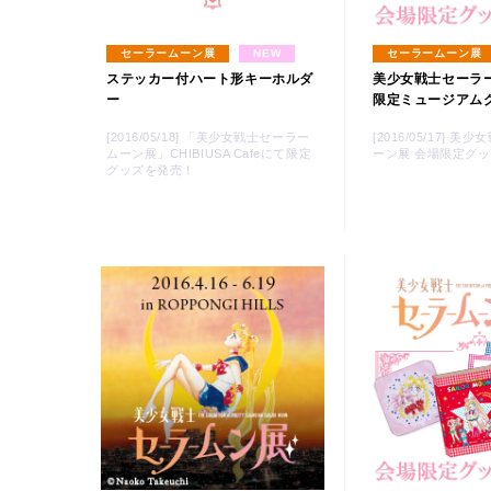
セーラームーン展
NEW
セーラームーン展
ステッカー付ハート形キーホルダ
美少女戦士セーラ
ー
限定ミュージアム
[2016/05/18] 「美少女戦士セーラー
[2016/05/17] 
ムーン展」CHIBIUSA Cafeにて限定
ーン展 会場限定グッ
グッズを発売！
Twitter 原作担当：おさぶ@osabu8