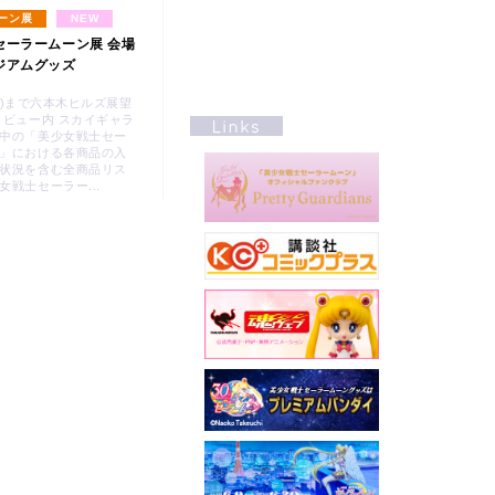
ーン展
NEW
セーラームーン展 会場
ジアムグッズ
日(日)まで六本木ヒルズ展望
ィビュー内 スカイギャラ
中の「美少女戦士セー
」における各商品の入
状況を含む全商品リス
女戦士セーラー...