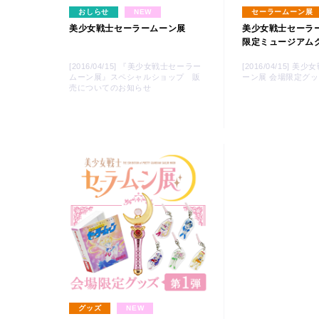
おしらせ
NEW
セーラームーン展
美少女戦士セーラームーン展
美少女戦士セーラ
限定ミュージアム
[2016/04/15] 『美少女戦士セーラー
[2016/04/15] 
ムーン展』スペシャルショップ 販
ーン展 会場限定グッ
LINK
売についてのお知らせ
グッズ
NEW