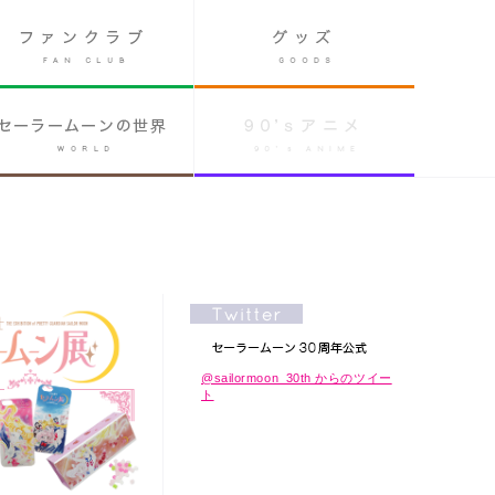
@sailormoon_30th からのツイー
ト