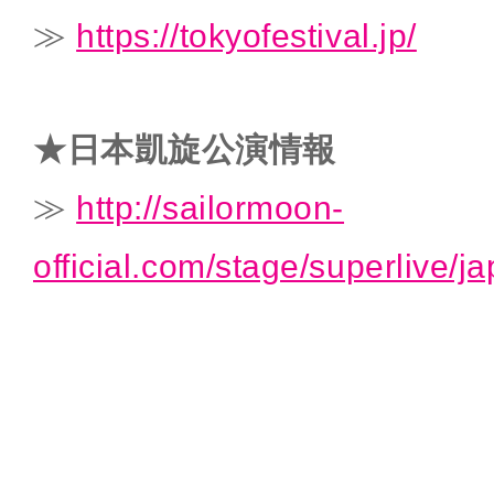
≫
https://tokyofestival.jp/
★日本凱旋公演情報
≫
http://sailormoon-
official.com/stage/superlive/j