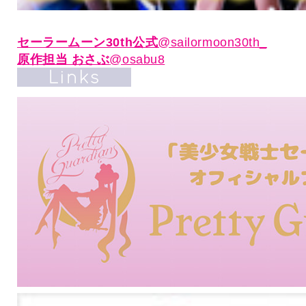
セーラームーン30th公式
@sailormoon30th_
原作担当 おさぶ
@osabu8