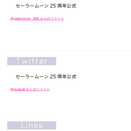
@sailormoon_30th からのツイート
@osabu8 からのツイート