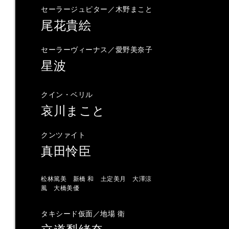
セーラージュピター／木野まこと
尾花貴絵
セーラーヴィーナス／愛野美奈子
星波
クイン・ベリル
哀川まこと
クンツァイト
真田怜臣
松林篤美 新橋 和 土定美月 大澤涼
風 大橋美優
タキシード仮面／地場 衛