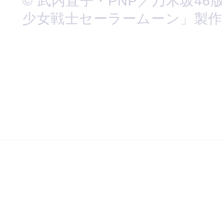
© 武内直子・PNP／乃木坂46
少女戦士セーラームーン」製作委