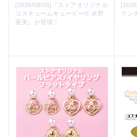
[2026/08/05]『ストアオリジナル
[20
コスチュームキューピー® 水野
ラン
亜美』が登場！