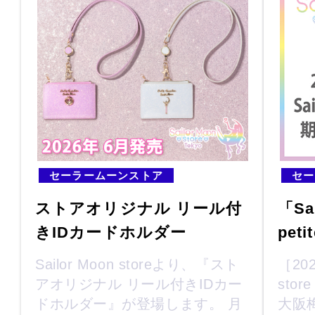
セーラームーンストア
セー
ストアオリジナル リール付
「Sai
きIDカードホルダー
peti
Sailor Moon storeより、『スト
［202
アオリジナル リール付きIDカー
stor
ドホルダー』が登場します。 月
大阪