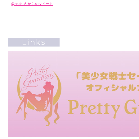
@osabu8 からのツイート