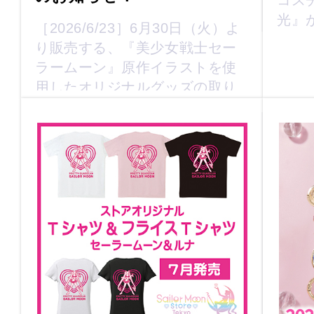
コス
光』
［2026/6/23］6月30日（火）よ
り販売する、『美少女戦士セー
ラームーン』原作イラストを使
用したオリジナルグッズの取り
扱い店舗を公開いたしました。