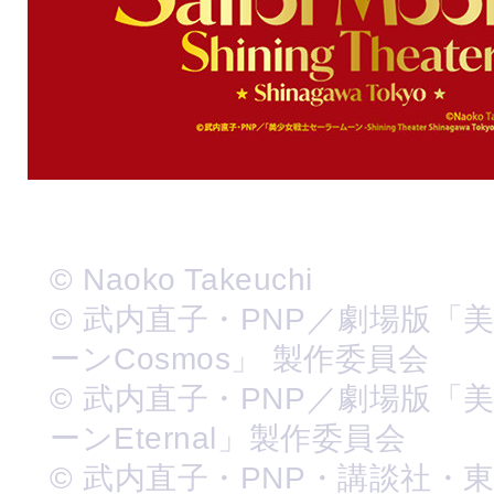
© Naoko Takeuchi
© 武内直子・PNP／劇場版「
ーンCosmos」 製作委員会
© 武内直子・PNP／劇場版「
ーンEternal」製作委員会
© 武内直子・PNP・講談社・