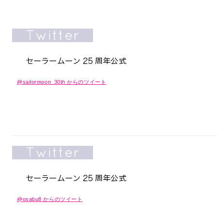
@sailormoon_30th からのツイート
@osabu8 からのツイート