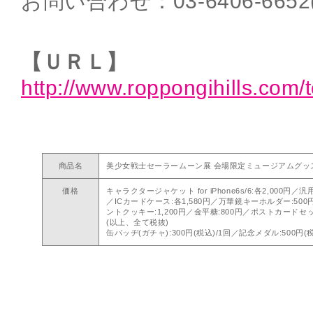
お問い合わせ：03-6406-66
【ＵＲＬ】
http://www.roppongihills.com/t
商品名
美少女戦士セーラームーン展 会場限定ミュージアムグッ
価格
キャラクタージャケット for iPhone6s/6:各2,000円
／ICカードケース:各1,580円／万華鏡キーホルダー:500
ントクッキー:1,200円／金平糖:800円／ポストカードセッ
(以上、全て税抜)
缶バッヂ(ガチャ):300円(税込)/1回／記念メダル:500円(税