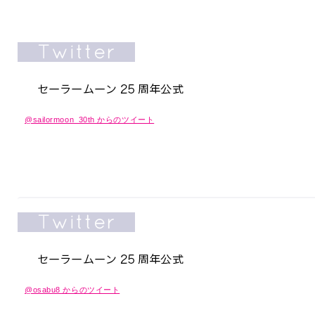
@sailormoon_30th からのツイート
@osabu8 からのツイート