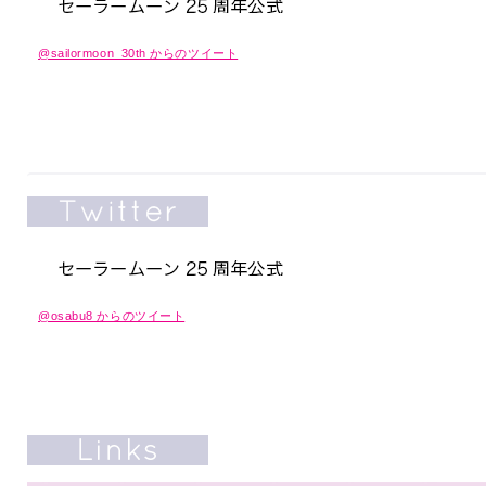
@sailormoon_30th からのツイート
@osabu8 からのツイート