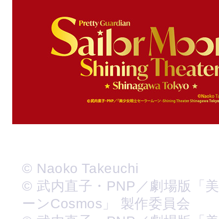
© Naoko Takeuchi
© 武内直子・PNP／劇場版「
ーンCosmos」 製作委員会