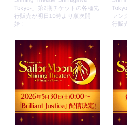
Shining Theater Shinagawa
Shini
Tokyo-」第2期チケットの各種先
Tok
行販売が明日10時より順次開
ァン
始！
行販