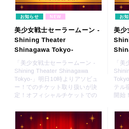
お知らせ
NEW
お知
美少女戦士セーラームーン -
美少
Shining Theater
Shin
Shinagawa Tokyo-
Shin
「美少女戦士セーラームーン -
「美
Shining Theater Shinagawa
Shini
Tokyo-」明日10時よりアソビュ
Tok
ー！でのチケット取り扱いが決
テル
定！オフィシャルチケットでの
開始
一般販売も開始