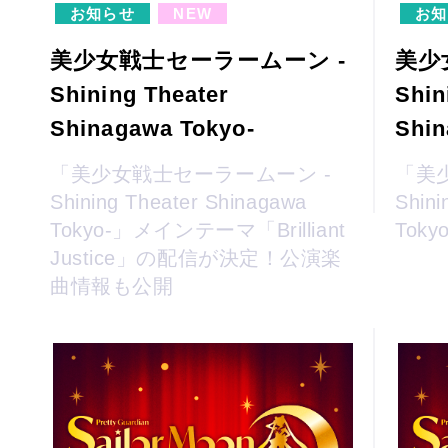
お知らせ
NEW
お知
美少女戦士セーラームーン -
美少
Shining Theater
Shin
Shinagawa Tokyo-
Shin
「美少女戦士セーラームーン -
「美
Shining Theater Shinagawa
Shini
Tokyo-」メインテーマ「Brilliant
Tok
Justice」の配信が決定！公演楽
曲情報も公開