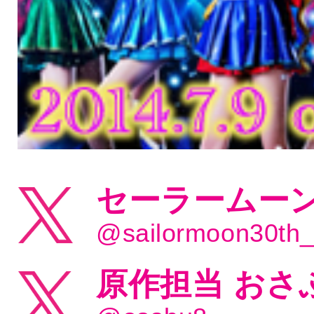
セーラームーン
@sailormoon30th
原作担当 おさ