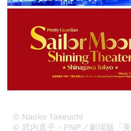
© Naoko Takeuchi
© 武内直子・PNP／劇場版「