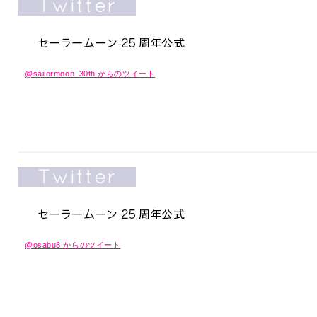
@sailormoon_30th からのツイート
@osabu8 からのツイート