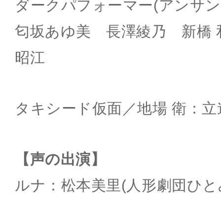
ダークパフォーマー(アンサ
匂坂あゆ美 長澤綾乃 新橋 
昭江
タキシード仮面／地場 衛：立
【声の出演】
ルナ：松本美里(人形劇団ひと