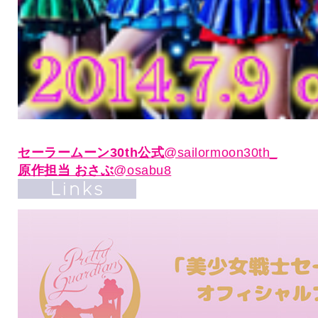
セーラームーン30th公式
@sailormoon30th_
原作担当 おさぶ
@osabu8