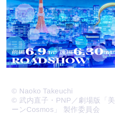
© Naoko Takeuchi
© 武内直子・PNP／劇場版「
ーンCosmos」 製作委員会