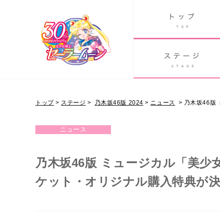
B
グッズ
GOODS
ORLD
90's アニメ
PAST ANIME
トップ
>
ステージ
>
乃木坂46版 2024
>
ニュース
>
乃木坂46版
NOGIZAKA46 VER.
ニュース
乃木坂46版 ミュージカル「美少女
ケット・オリジナル購入特典が決