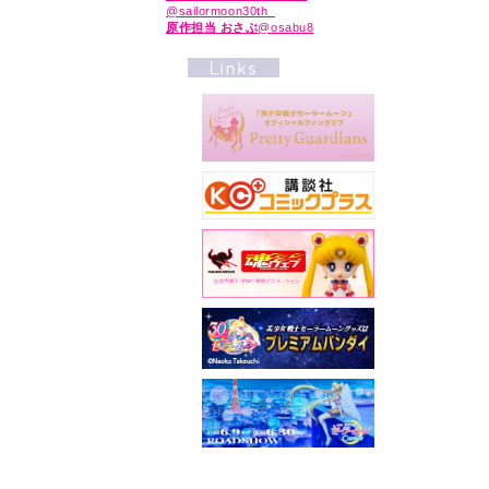
@sailormoon30th_
原作担当 おさぶ
@osabu8