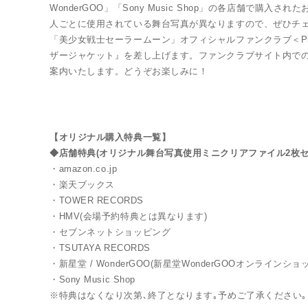
WonderGOO」「Sony Music Shop」の各店舗で
人ごとに使用されている舞台写真が異なりますので、ぜひチ
「美少女戦士セーラームーン」オフィシャルファンクラブ＜Pret
ザージャケット』を差し上げます。ファンクラブサイト内での
案内いたします。どうぞお楽しみに！
【オリジナル購入特典一覧】
◆店舗特典(オリジナル舞台写真使用ミニクリアファイル2枚セ
・amazon.co.jp
・楽天ブックス
・TOWER RECORDS
・HMV(会場予約特典とは異なります)
・セブンネットショッピング
・TSUTAYA RECORDS
・新星堂 / WonderGOO(新星堂WonderGOOオンラインショ
・Sony Music Shop
※特典はなくなり次第､終了となります｡予めご了承ください｡