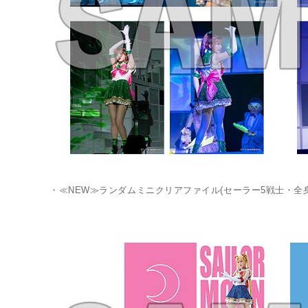
・≪NEW≫ランダムミニクリアファイル(セーラー5戦士・全身／