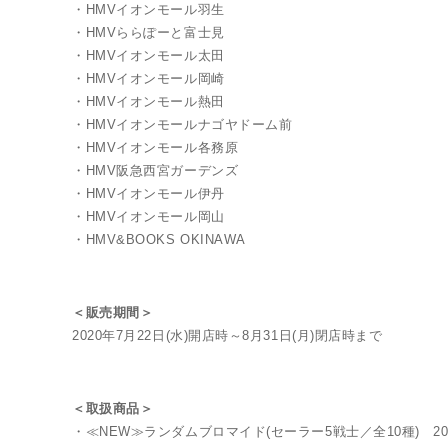
・HMVイオンモール羽生
・HMVららぽーと富士見
・HMVイオンモール太田
・HMVイオンモール岡崎
・HMVイオンモール熱田
・HMVイオンモールナゴヤドーム前
・HMVイオンモール各務原
・HMV阪急西宮ガーデンズ
・HMVイオンモール伊丹
・HMVイオンモール岡山
・HMV&BOOKS OKINAWA
＜販売期間＞
2020年7月22日(水)開店時～8月31日(月)閉店時まで
MUSICAL
＜取扱商品＞
・≪NEW≫ランダムブロマイド(セーラー5戦士／全10種) 20