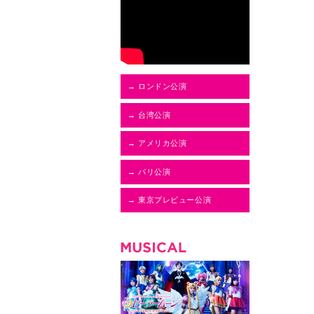
→ ロンドン公演
→ 台湾公演
→ アメリカ公演
→ パリ公演
→ 東京プレビュー公演