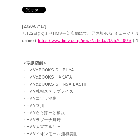
[2020/07/17]
7月22日(水)よりHMV一部店舗にて、乃木坂46版 ミュージ
online (
https://www.hmv.co.jp/news/article/2005201005/
)
＜取扱店舗＞
THE SUPER LIVE
・HMV&BOOKS SHIBUYA
・HMV&BOOKS HAKATA
・HMV&BOOKS SHINSAIBASHI
・HMV札幌ステラプレイス
・HMVエソラ池袋
・HMV立川
・HMVららぽーと横浜
・HMVラゾーナ川崎
・HMV大宮アルシェ
・HMVイオンモール浦和美園