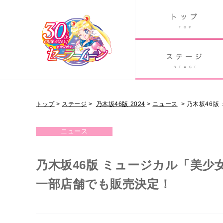
B
グッズ
GOODS
ORLD
90's アニメ
PAST ANIME
トップ
>
ステージ
>
乃木坂46版 2024
>
ニュース
>
乃木坂46版
NOGIZAKA46 VER.
ニュース
乃木坂46版 ミュージカル「美少
一部店舗でも販売決定！