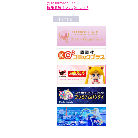
@sailormoon30th_
原作担当 おさぶ
@osabu8