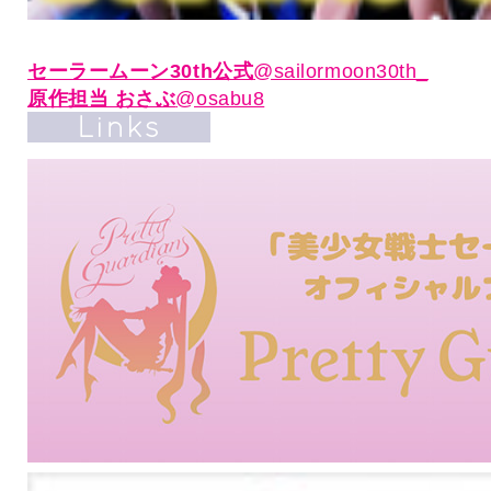
セーラームーン30th公式
@sailormoon30th_
原作担当 おさぶ
@osabu8