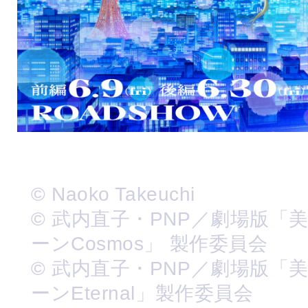
© Naoko Takeuchi
© 武内直子・PNP／劇場版「
ーンCosmos」 製作委員会
© 武内直子・PNP／劇場版「
ーンEternal」製作委員会