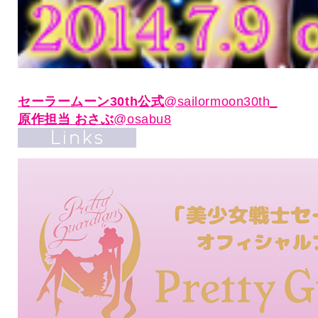
セーラームーン30th公式
@sailormoon30th_
原作担当 おさぶ
@osabu8