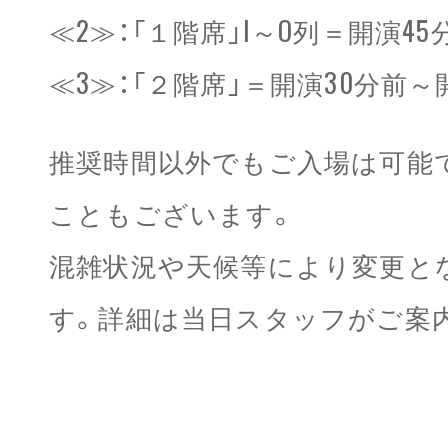
≪2≫：「１階席」I～O列＝開演4
≪3≫：「２階席」＝開演30分前～
推奨時間以外でもご入場は可能
こともございます。
混雑状況や天候等により変更と
す。詳細は当日スタッフがご案