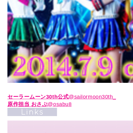
セーラームーン30th公式
@sailormoon30th_
原作担当 おさぶ
@osabu8