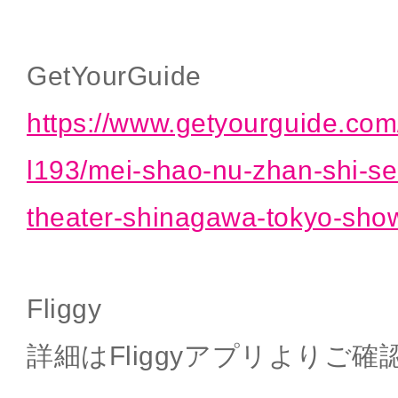
GetYourGuide
https://www.getyourguide.com/
l193/mei-shao-nu-zhan-shi-s
theater-shinagawa-tokyo-show
Fliggy
詳細はFliggyアプリよりご