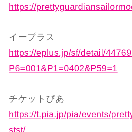
https://prettyguardiansailorm
イープラス
https://eplus.jp/sf/detail/447
P6=001&P1=0402&P59=1
チケットぴあ
https://t.pia.jp/pia/events/pre
stst/