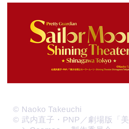
© Naoko Takeuchi
© 武内直子・PNP／劇場版「