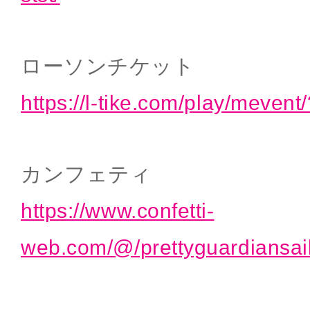
ローソンチケット
https://l-tike.com/play/meve
カンフェティ
https://www.confetti-
web.com/@/prettyguardiansai