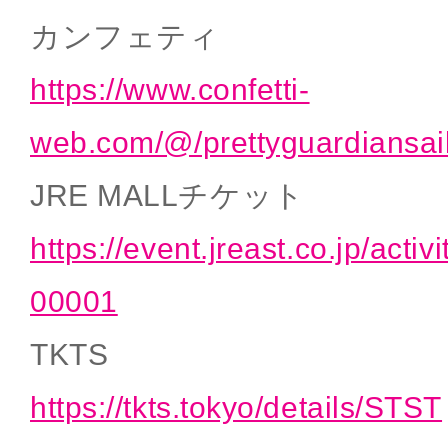
カンフェティ
https://www.confetti-
web.com/@/prettyguardiansai
JRE MALLチケット
https://event.jreast.co.jp/activ
00001
TKTS
https://tkts.tokyo/details/STST