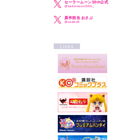
セーラームーン30th公式
@sailormoon30th_
原作担当 おさぶ
@osabu8