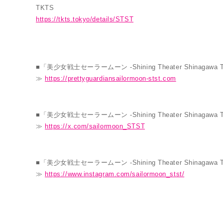
TKTS
https://tkts.tokyo/details/STST
■「美少女戦士セーラームーン -Shining Theater Shinagawa
≫
https://prettyguardiansailormoon-stst.com
■「美少女戦士セーラームーン -Shining Theater Shinagawa 
≫
https://x.com/sailormoon_STST
■「美少女戦士セーラームーン -Shining Theater Shinagawa T
≫
https://www.instagram.com/sailormoon_stst/