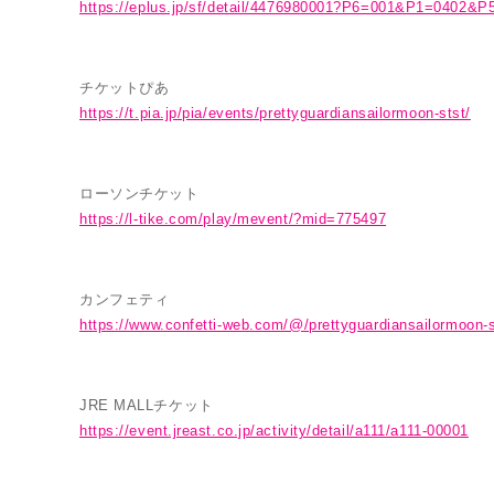
https://eplus.jp/sf/detail/4476980001?P6=001&P1=0402&P
チケットぴあ
https://t.pia.jp/pia/events/prettyguardiansailormoon-stst/
ローソンチケット
https://l-tike.com/play/mevent/?mid=775497
カンフェティ
https://www.confetti-web.com/@/prettyguardiansailormoon-s
MUSICAL
JRE MALLチケット
https://event.jreast.co.jp/activity/detail/a111/a111-00001