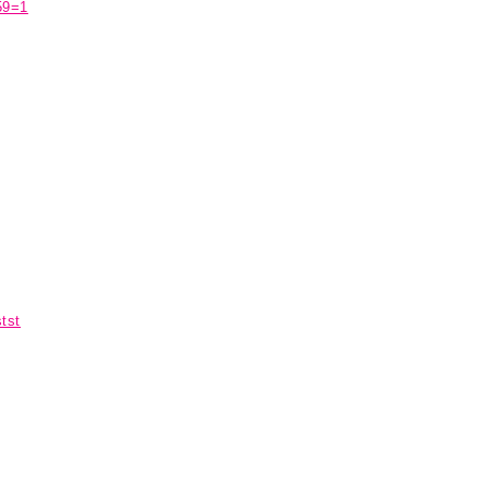
59=1
tst