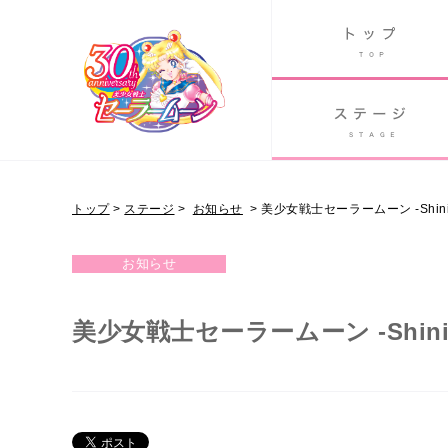
B
グッズ
GOODS
ORLD
90's アニメ
PAST ANIME
トップ
>
ステージ
>
お知らせ
>
美少女戦士セーラームーン -Shining T
NOGIZAKA46 VER.
お知らせ
美少女戦士セーラームーン -Shining T