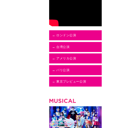
→ ロンドン公演
→ 台湾公演
→ アメリカ公演
→ パリ公演
→ 東京プレビュー公演