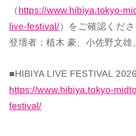
（
https://www.hibiya.tokyo-mi
live-festival/
）をご確認くださ
登壇者：植木 豪、小佐野文雄
■HIBIYA LIVE FESTIVAL 202
https://www.hibiya.tokyo-midt
festival/