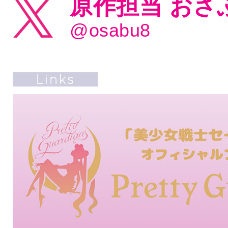
原作担当 おさ
@osabu8