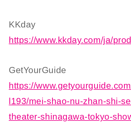
KKday
https://www.kkday.com/ja/pro
GetYourGuide
https://www.getyourguide.com/
l193/mei-shao-nu-zhan-shi-s
theater-shinagawa-tokyo-show