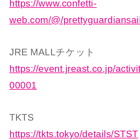
https://www.confetti-
web.com/@/prettyguardiansai
JRE MALLチケット
https://event.jreast.co.jp/activ
00001
TKTS
https://tkts.tokyo/details/STST