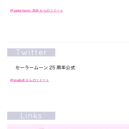
@sailormoon_30th からのツイート
@osabu8 からのツイート