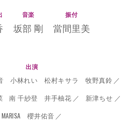
出
音楽
振付
香
坂部 剛
當間里美
LINK
出演
音
小林れい
松村キサラ
牧野真鈴
／
菜
南 千紗登
井手柚花
／
新津ちせ
／
MARISA
櫻井佑音
／