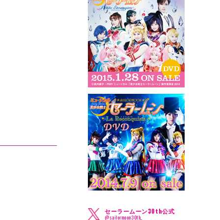
セーラームーン30th公式
@sailormoon30th_