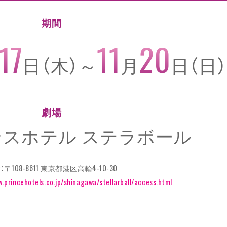
期間
17
11
20
日（木）～
月
日（日）
劇場
ンスホテル
ステラボール
：〒108-8611 東京都港区高輪4-10-30
w.princehotels.co.jp/shinagawa/stellarball/access.html