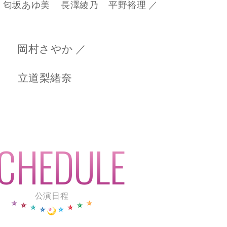
匂坂あゆ美
長澤綾乃
平野裕理
／
岡村さやか
／
立道梨緒奈
公演日程