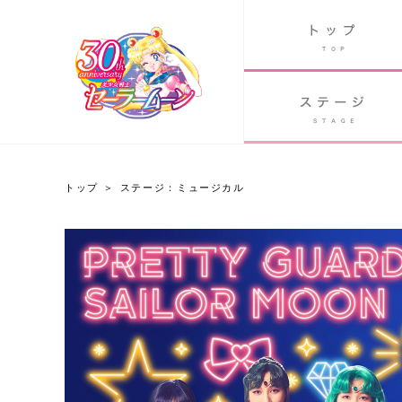
B
グッズ
GOODS
ORLD
90's アニメ
PAST ANIME
トップ
ステージ：ミュージカル
STAGE-MUSICAL