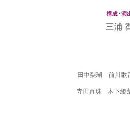
構成・演
三浦 
田中梨瑚
前川歌
寺田真珠
木下綾