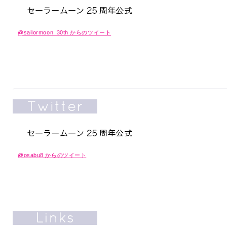
@sailormoon_30th からのツイート
@osabu8 からのツイート