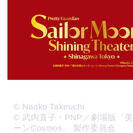
© Naoko Takeuchi
© 武内直子・PNP／劇場版「
ーンCosmos」 製作委員会