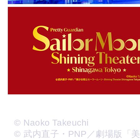
© Naoko Takeuchi
© 武内直子・PNP／劇場版「