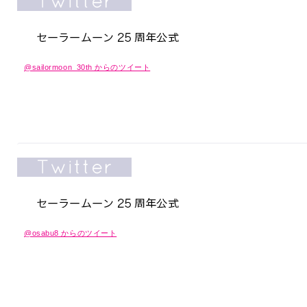
@sailormoon_30th からのツイート
@osabu8 からのツイート