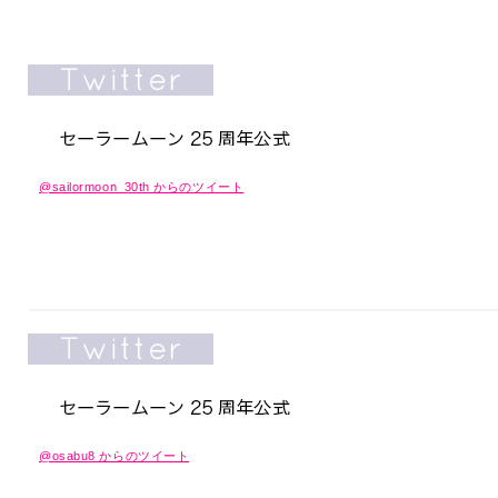
@sailormoon_30th からのツイート
@osabu8 からのツイート