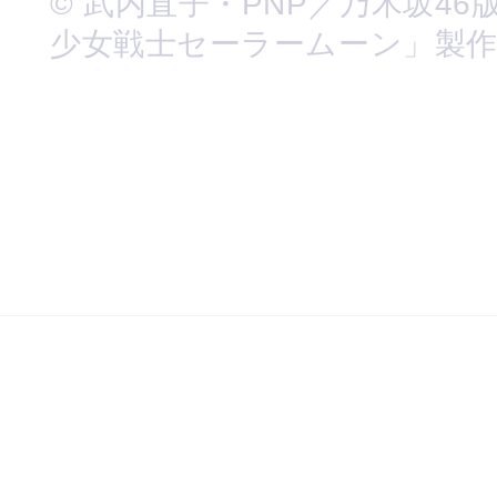
© 武内直子・PNP／乃木坂46
少女戦士セーラームーン」製作委