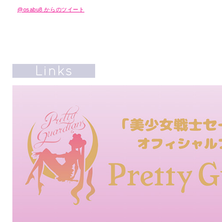
@osabu8 からのツイート