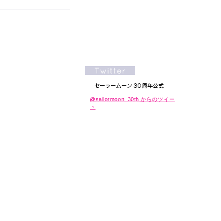
@sailormoon_30th からのツイー
ト