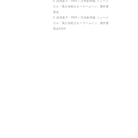
© 武内直子・PNP／乃木坂46版 ミュージ
カル「美少女戦士セーラームーン」製作委
員会
© 武内直子・PNP／乃木坂46版 ミュージ
カル「美少女戦士セーラームーン」製作委
員会2019