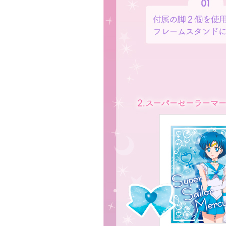
Twitter 原作担当：おさぶ@osabu8
LINK