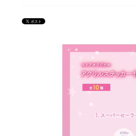
Twitter 30周年公式@sailormoon_30th