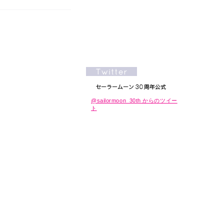
@sailormoon_30th からのツイー
ト