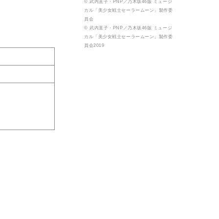
© 武内直子・PNP／乃木坂46版 ミュージ
カル「美少女戦士セーラームーン」製作委
員会
© 武内直子・PNP／乃木坂46版 ミュージ
カル「美少女戦士セーラームーン」製作委
員会2019