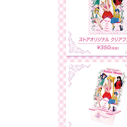
Twitter 原作担当：おさぶ@osabu8
LINK