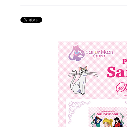
Twitter 30周年公式@sailormoon_30th