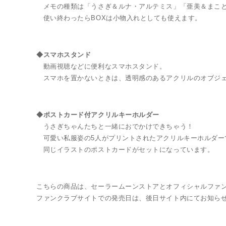
メモの種類は「うさぎ＆ルナ・アルテミス」「亜美＆まこと
使い終わったらBOXは小物入れとしても使えます。
◆スマホスタンド
動画視聴などに便利なスマホスタンド。
スマホを置かないときは、透明感のあるアクリルのオブジェ
◆ポストカード付アクリルキーホルダー
うさぎちゃんたちと一緒におでかけできちゃう！
可愛い私服姿の5人がプリントされたアクリルキーホルダー
同じイラストのポストカードがセットになっています。
こちらの商品は、セーラームーンストアとオフィシャルファンクラブ"
ファンクラブサイトでの発売日は、後日サイト内にてお知ら