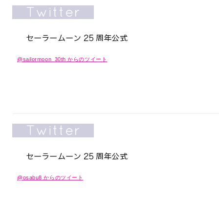
@sailormoon_30th からのツイート
@osabu8 からのツイート