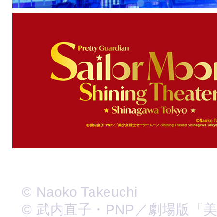
© Naoko Takeuchi
© 武内直子・PNP／劇場版「