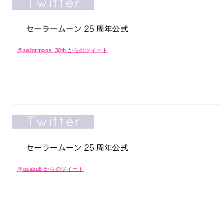
@sailormoon_30th からのツイート
@osabu8 からのツイート