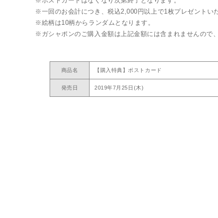
※ポストカードはなくなり次第終了となります。
※一回のお会計につき、税込2,000円以上で1枚プレゼントい
※絵柄は10柄からランダムとなります。
※ガシャポンのご購入金額は上記金額には含まれませんので
商品名
【購入特典】ポストカード
発売日
2019年7月25日(木)