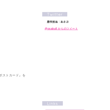
@osabu8 からのツイート
anポストカード』を