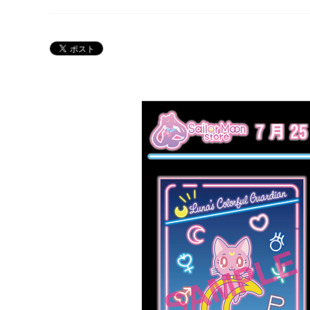
Twitter 30周年公式@sailormoon_30th