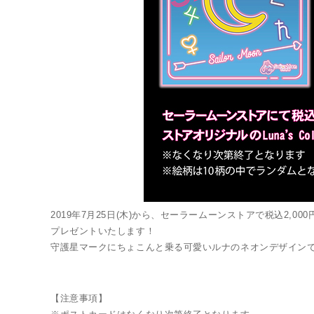
Twitter 原作担当：おさぶ@osabu8
2019年7月25日(木)から、セーラームーンストアで税込2,000円
プレゼントいたします！
守護星マークにちょこんと乗る可愛いルナのネオンデザインで
LINK
【注意事項】