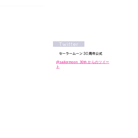
@sailormoon_30th からのツイー
ト