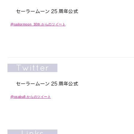
@sailormoon_30th からのツイート
@osabu8 からのツイート