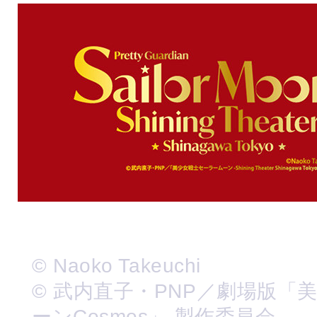
© Naoko Takeuchi
© 武内直子・PNP／劇場版「
ーンCosmos」 製作委員会