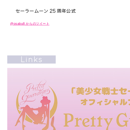
@osabu8 からのツイート